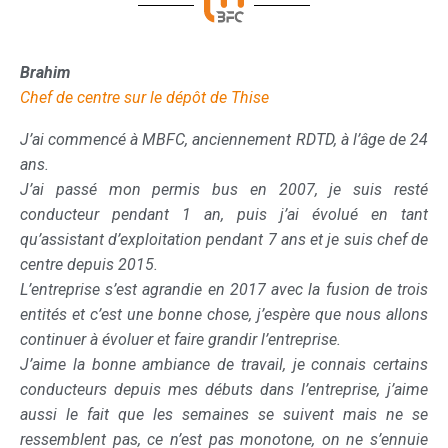
Amélie
Assistante d’exploitation sur le dépôt de Thise
4
Je suis arrivée chez MBFC le 6 février 2023.
Avant je travaillais dans le transport de voyageurs dans
é
l’urbain, je conduisais des bus, des trams, puis j’étais
t
également monitrice. Je recherchais un poste avec plus de
de
responsabilités, une bonne ambiance de travail et
compatible avec ma nouvelle vie de maman. Je suis
is
tombée par hasard sur cette annonce de recrutement pour
ns
le poste d’assistant•e d’exploitation, le poste m’a semblé
intéressant, j’ai donc postulé.
s
C’était l’opportunité de gagner en compétence. Dans mon
e
ancienne entreprise, c’était compliqué d’évoluer en interne
e
puisque très peu de postes se libéraient.
e
J’ai été très bien accueillie au sein de MBFC, Pauline