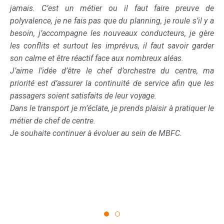
e
(adjointe d’exploitation sur Thise) et Brahim (Chef de
 a
centre de Thise) se sont occupés de ma formation. Je me
e
suis tout de suite sentie à ma place dans l’équipe, on
er
s’entraide énormément. Je suis très épanouie en tant
qu’assistant•e d’exploitation, je ne regrette pas du tout
a
d’avoir pris la décision de changer de travail. La conduite
es
me manque un peu parfois. Mais passer d’une très grosse
structure à une plus petite est appréciable, l’ambiance ici
le
est plus familiale. J’aime prendre le temps d’échanger
avec mes collègues. Ce changement m’a fait gagner en
compétence, en qualité de vie, personnelle et
professionnelle. J’aime le contact humain, c’est pourquoi
j’aimerais à long terme évoluer au sein de MBFC à un
poste d’exploitation avec plus de responsabilités ou au
sein du pôle formation, pour transmettre mes
connaissances.